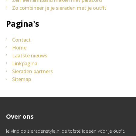
Zelf een armband maken met paracord
Zo combineer je je sieraden met je outfit
Pagina's
Contact
Home
Laatste nieuws
Linkpagina
Sieraden partners
Sitemap
Over ons
Je vind op sieradenstyle.nl de tofste ideeën voor je outfit.