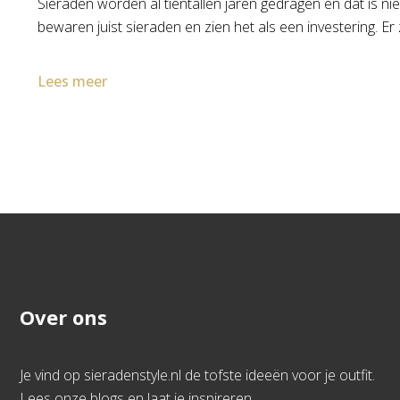
Sieraden worden al tientallen jaren gedragen en dat is 
bewaren juist sieraden en zien het als een investering. Er
Lees meer
Over ons
Je vind op sieradenstyle.nl de tofste ideeën voor je outfit.
Lees onze blogs en laat je inspireren.