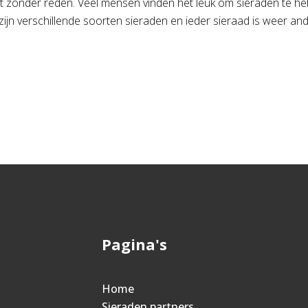
niet zonder reden. Veel mensen vinden het leuk om sieraden te 
 zijn verschillende soorten sieraden en ieder sieraad is weer an
Pagina's
Home
Sieraden partners