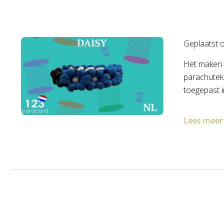
Geplaatst 
Het maken v
parachuteko
toegepast i
Lees meer