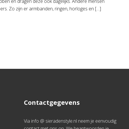
hebben en dragen deze ook dagelijks. Andere mensen
ders. Zo zijn er armbanden, ringen, horloges en […]
Contactgegevens
Via info @ sieradenstyle.nl neem je eenvoudig
contact met ons op. We beantwoorden je