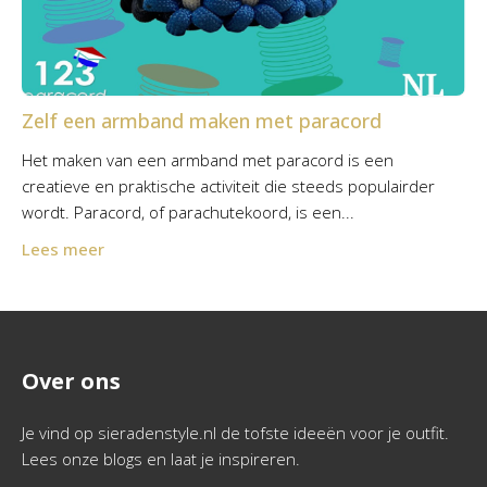
Zelf een armband maken met paracord
Het maken van een armband met paracord is een
creatieve en praktische activiteit die steeds populairder
wordt. Paracord, of parachutekoord, is een...
Lees meer
Over ons
Je vind op sieradenstyle.nl de tofste ideeën voor je outfit.
Lees onze blogs en laat je inspireren.